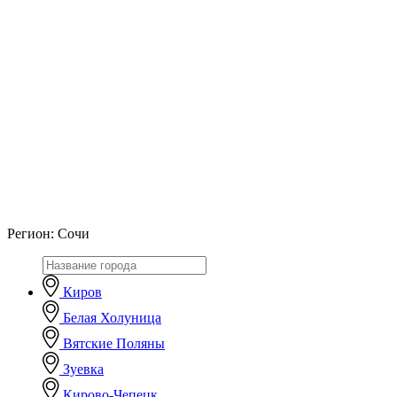
Регион:
Сочи
Киров
Белая Холуница
Вятские Поляны
Зуевка
Кирово-Чепецк