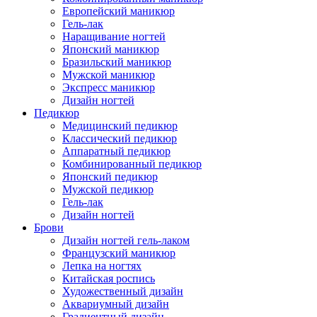
Европейский маникюр
Гель-лак
Наращивание ногтей
Японский маникюр
Бразильский маникюр
Мужской маникюр
Экспресс маникюр
Дизайн ногтей
Педикюр
Медицинский педикюр
Классический педикюр
Аппаратный педикюр
Комбинированный педикюр
Японский педикюр
Мужской педикюр
Гель-лак
Дизайн ногтей
Брови
Дизайн ногтей гель-лаком
Французский маникюр
Лепка на ногтях
Китайская роспись
Художественный дизайн
Аквариумный дизайн
Градиентный дизайн