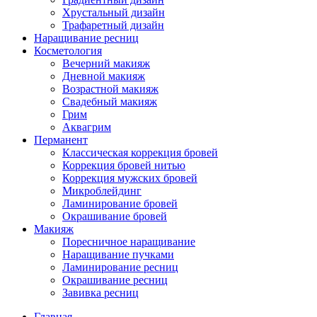
Хрустальный дизайн
Трафаретный дизайн
Наращивание ресниц
Косметология
Вечерний макияж
Дневной макияж
Возрастной макияж
Свадебный макияж
Грим
Аквагрим
Перманент
Классическая коррекция бровей
Коррекция бровей нитью
Коррекция мужских бровей
Микроблейдинг
Ламинирование бровей
Окрашивание бровей
Макияж
Поресничное наращивание
Наращивание пучками
Ламинирование ресниц
Окрашивание ресниц
Завивка ресниц
Главная