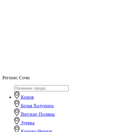
Регион:
Сочи
Киров
Белая Холуница
Вятские Поляны
Зуевка
Кирово-Чепецк