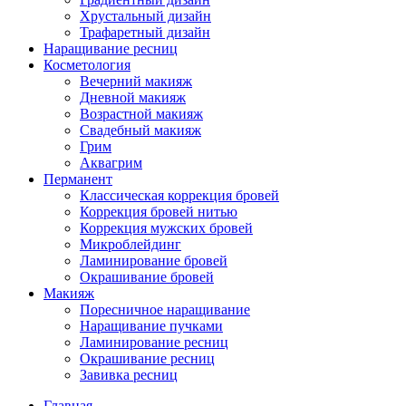
Хрустальный дизайн
Трафаретный дизайн
Наращивание ресниц
Косметология
Вечерний макияж
Дневной макияж
Возрастной макияж
Свадебный макияж
Грим
Аквагрим
Перманент
Классическая коррекция бровей
Коррекция бровей нитью
Коррекция мужских бровей
Микроблейдинг
Ламинирование бровей
Окрашивание бровей
Макияж
Поресничное наращивание
Наращивание пучками
Ламинирование ресниц
Окрашивание ресниц
Завивка ресниц
Главная