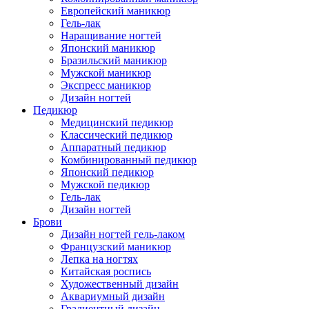
Европейский маникюр
Гель-лак
Наращивание ногтей
Японский маникюр
Бразильский маникюр
Мужской маникюр
Экспресс маникюр
Дизайн ногтей
Педикюр
Медицинский педикюр
Классический педикюр
Аппаратный педикюр
Комбинированный педикюр
Японский педикюр
Мужской педикюр
Гель-лак
Дизайн ногтей
Брови
Дизайн ногтей гель-лаком
Французский маникюр
Лепка на ногтях
Китайская роспись
Художественный дизайн
Аквариумный дизайн
Градиентный дизайн