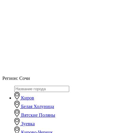
Регион:
Сочи
Киров
Белая Холуница
Вятские Поляны
Зуевка
Кирово-Чепецк