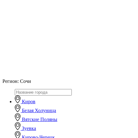
Регион:
Сочи
Киров
Белая Холуница
Вятские Поляны
Зуевка
Кирово-Чепецк